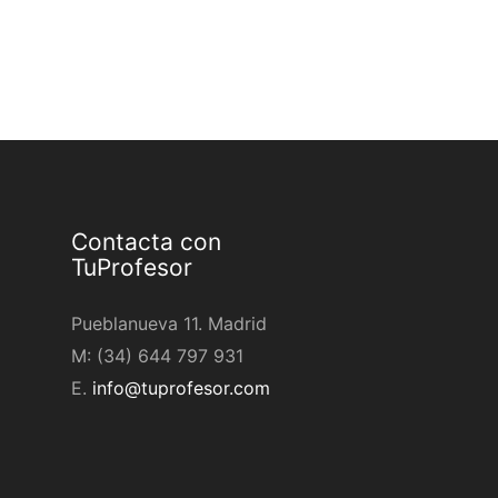
Contacta con
TuProfesor
Pueblanueva 11. Madrid
M: (34) 644 797 931
E.
info@tuprofesor.com