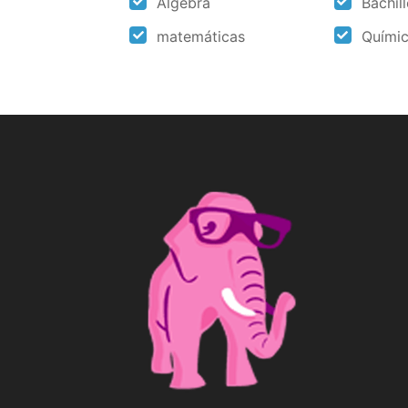
Álgebra
Bachil
matemáticas
Quími