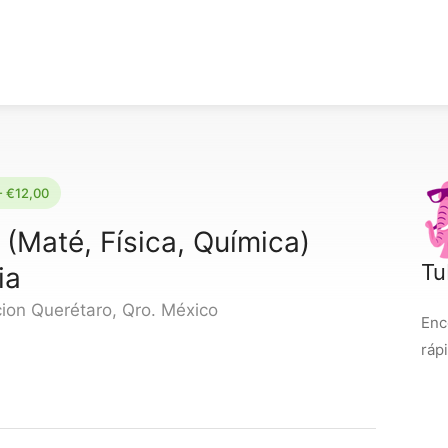
- €12,00
(Maté, Física, Química)
Tu
ia
ion Querétaro, Qro. México
Enc
ráp