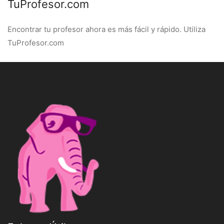
TuProfesor.com
Encontrar tu profesor ahora es más fácil y rápido. Utiliza
TuProfesor.com