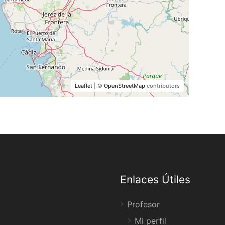
Leaflet
| ©
OpenStreetMap
contributors
Enlaces Útiles
Profesor
Mi perfil