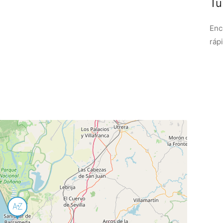
Tu
Enc
ráp