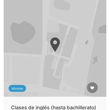
Idiomas
Clases de inglés (hasta bachillerato)